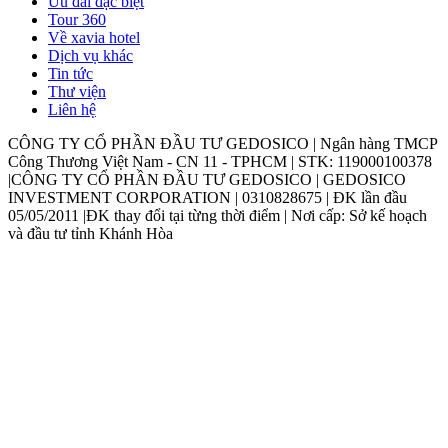
Ưu đãi đặc biệt
Tour 360
Về xavia hotel
Dịch vụ khác
Tin tức
Thư viện
Liên hệ
CÔNG TY CỔ PHẦN ĐẦU TƯ GEDOSICO | Ngân hàng TMCP
Công Thương Việt Nam - CN 11 - TPHCM | STK: 119000100378
|CÔNG TY CỔ PHẦN ĐẦU TƯ GEDOSICO | GEDOSICO
INVESTMENT CORPORATION | 0310828675 | ĐK lần đầu
05/05/2011 |ĐK thay đổi tại từng thời điểm | Nơi cấp: Sở kế hoạch
và đầu tư tỉnh Khánh Hòa