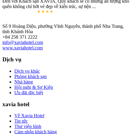
Đến với Khách sạn XAVIA, Quý khách sẽ có những ấn tượng khó
quên không chỉ bởi vẻ đẹp về kiến trúc, sự tiện ...
Số 9 Hoàng Diệu, phường Vĩnh Nguyên, thành phố Nha Trang,
tỉnh Khánh Hòa
+84 258 371 2222
info@xaviahotel.com
www.xaviahotel.com
Dịch vụ
Dịch vụ khác
Phòng khách sạn
Nhà hàng
Hội nghị & Sự Kiện
Ưu đãi đặc biệt
xavia hotel
Về Xavia Hotel
Tin tức
Thư viện hình
Cảm nhận khách hàng