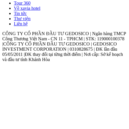
Tour 360
Về xavia hotel
Tin tức
Thư viện
Liên hệ
CÔNG TY CỔ PHẦN ĐẦU TƯ GEDOSICO | Ngân hàng TMCP
Công Thương Việt Nam - CN 11 - TPHCM | STK: 119000100378
|CÔNG TY CỔ PHẦN ĐẦU TƯ GEDOSICO | GEDOSICO
INVESTMENT CORPORATION | 0310828675 | ĐK lần đầu
05/05/2011 |ĐK thay đổi tại từng thời điểm | Nơi cấp: Sở kế hoạch
và đầu tư tỉnh Khánh Hòa