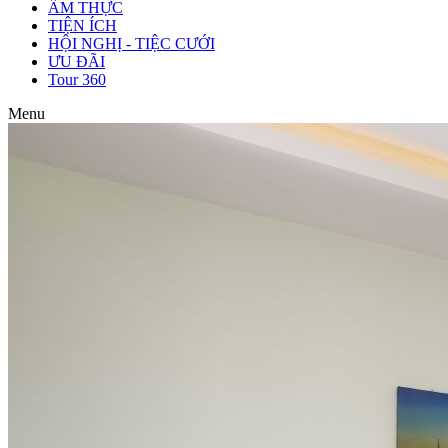
ẨM THỰC
TIỆN ÍCH
HỘI NGHỊ - TIỆC CƯỚI
ƯU ĐÃI
Tour 360
Menu