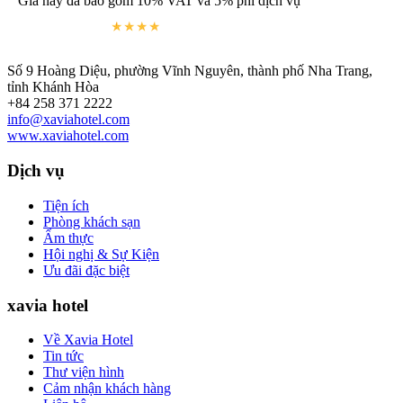
Giá này đã bao gồm 10% VAT và 5% phí dịch vụ
Số 9 Hoàng Diệu, phường Vĩnh Nguyên, thành phố Nha Trang,
tỉnh Khánh Hòa
+84 258 371 2222
info@xaviahotel.com
www.xaviahotel.com
Dịch vụ
Tiện ích
Phòng khách sạn
Ẩm thực
Hội nghị & Sự Kiện
Ưu đãi đặc biệt
xavia hotel
Về Xavia Hotel
Tin tức
Thư viện hình
Cảm nhận khách hàng