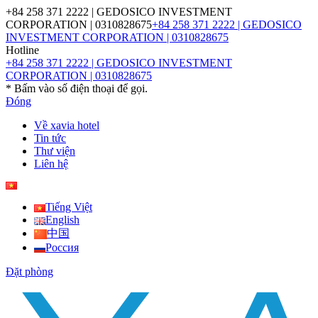
+84 258 371 2222 | GEDOSICO INVESTMENT
CORPORATION | 0310828675
+84 258 371 2222 | GEDOSICO
INVESTMENT CORPORATION | 0310828675
Hotline
+84 258 371 2222 | GEDOSICO INVESTMENT
CORPORATION | 0310828675
* Bấm vào số điện thoại để gọi.
Đóng
Về xavia hotel
Tin tức
Thư viện
Liên hệ
Tiếng Việt
English
中国
Россия
Đặt phòng