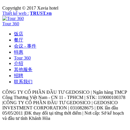
Copyright © 2017
Xavia hotel
Thiết kế web :
TRUST.vn
Tour 360
饭店
餐厅
会议 - 事件
特惠
Tour 360
介绍
其他服务
招聘
联系我们
CÔNG TY CỔ PHẦN ĐẦU TƯ GEDOSICO | Ngân hàng TMCP
Công Thương Việt Nam - CN 11 - TPHCM | STK: 119000100378
|CÔNG TY CỔ PHẦN ĐẦU TƯ GEDOSICO | GEDOSICO
INVESTMENT CORPORATION | 0310828675 | ĐK lần đầu
05/05/2011 |ĐK thay đổi tại từng thời điểm | Nơi cấp: Sở kế hoạch
và đầu tư tỉnh Khánh Hòa