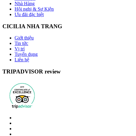
Nhà Hàng
Hội nghị & Sự Kiện
Ưu đãi đặc biệt
CICILIA NHA TRANG
Giới thiệu
Tin tức
Vị trí
Tuyển dụng
Liên hệ
TRIPADVISOR review