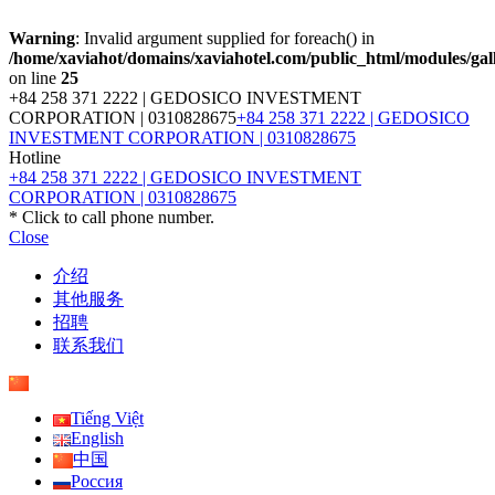
Warning
: Invalid argument supplied for foreach() in
/home/xaviahot/domains/xaviahotel.com/public_html/modules/gall
on line
25
+84 258 371 2222 | GEDOSICO INVESTMENT
CORPORATION | 0310828675
+84 258 371 2222 | GEDOSICO
INVESTMENT CORPORATION | 0310828675
Hotline
+84 258 371 2222 | GEDOSICO INVESTMENT
CORPORATION | 0310828675
* Click to call phone number.
Close
介绍
其他服务
招聘
联系我们
Tiếng Việt
English
中国
Россия