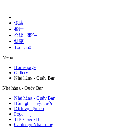
饭店
餐厅
会议 - 事件
特惠
Tour 360
Menu
Home page
Gallery
Nhà hàng - Quầy Bar
Nhà hàng - Quầy Bar
Nhà hàng - Quầy Bar
Hội nghị - Tiệc cưới
Dịch vụ tiện ích
Pool
TIỀN SẢNH
Cảnh đẹp Nha Trang