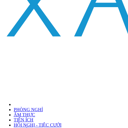
PHÒNG NGHỈ
ẨM THỰC
TIỆN ÍCH
HỘI NGHỊ - TIỆC CƯỚI