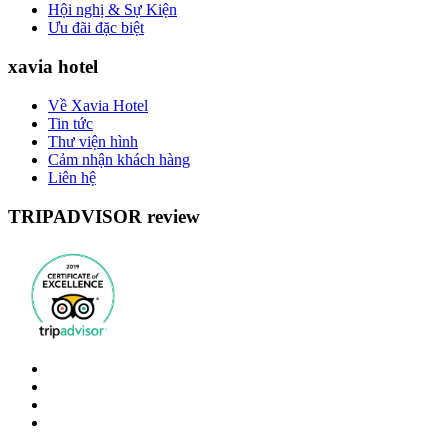
Hội nghị & Sự Kiện
Ưu đãi đặc biệt
xavia hotel
Về Xavia Hotel
Tin tức
Thư viện hình
Cảm nhận khách hàng
Liên hệ
TRIPADVISOR review