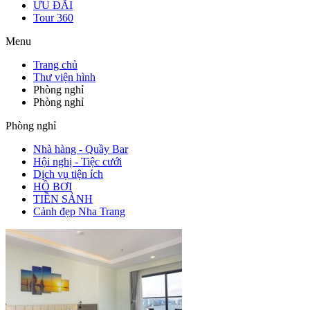
ƯU ĐÃI
Tour 360
Menu
Trang chủ
Thư viện hình
Phòng nghỉ
Phòng nghỉ
Phòng nghỉ
Nhà hàng - Quầy Bar
Hội nghị - Tiệc cưới
Dịch vụ tiện ích
HỒ BƠI
TIỀN SẢNH
Cảnh đẹp Nha Trang